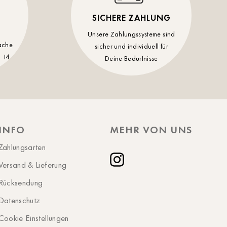
Rostock
SICHERE ZAHLUNG
Schwerin
Unsere Zahlungssysteme sind
ache
sicher und individuell für
St.Pölten
 14
Deine Bedürfnisse
Staufen
Stuttgart
Timmendorf
Tulln
INFO
MEHR VON UNS
Tuttlingen
Zahlungsarten
Wien Hietzing (13.Bez.)
Versand & Lieferung
Instagram
Wismar
Rücksendung
Wustrow
Datenschutz
Zwettl
Cookie Einstellungen