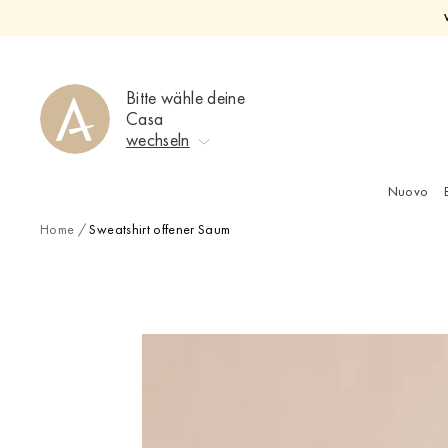
Direkt
zum
Inhalt
Bitte wähle deine
Casa
wechseln
Nuovo
Keine Auswahl
Home
/
Sweatshirt offener Saum
Ahrweiler
Bad Zwischenahn
Baden-Baden
Berlin-Friedrichshagen
Berlin-Lichterfelde