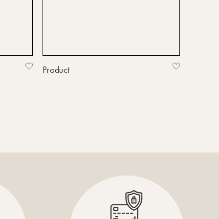
HH-Hanseviertel
HH-Wandsbek
Hannover
Innsbruck
Product
Kiel-CittiPark
Krems
Leipzig
Linz
Lindau
Lübeck
Münster
Oldenburg
Potsdam