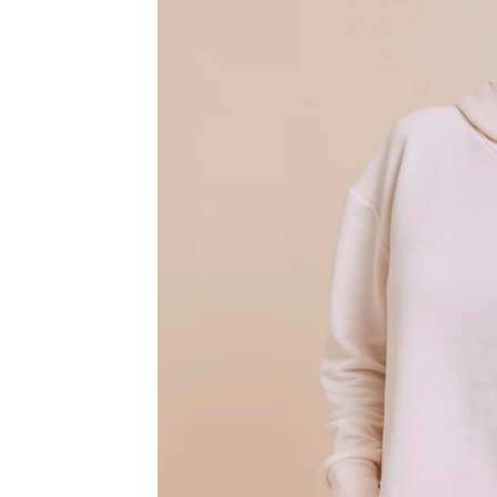
Bregenz
Bruck ad Leitha
Buxtehude
Dornbirn
Dortmund-Hombruch
Düsseldorf-Benrath
Essen
HH-AEZ
HH-EEZ
HH-Eppendorf
HH-Hanseviertel
HH-Wandsbek
Hannover