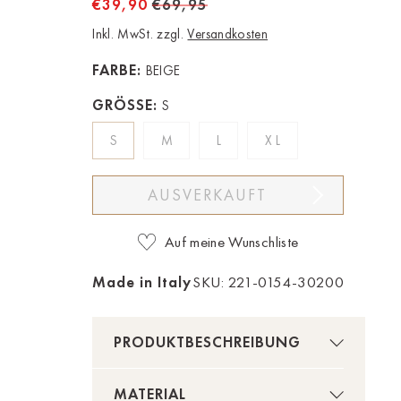
€39,90
€69,95
Inkl. MwSt. zzgl.
Versandkosten
FARBE:
BEIGE
GRÖSSE:
S
S
M
L
XL
AUSVERKAUFT
Auf meine Wunschliste
Made in Italy
SKU: 221-0154-30200
PRODUKTBESCHREIBUNG
MATERIAL