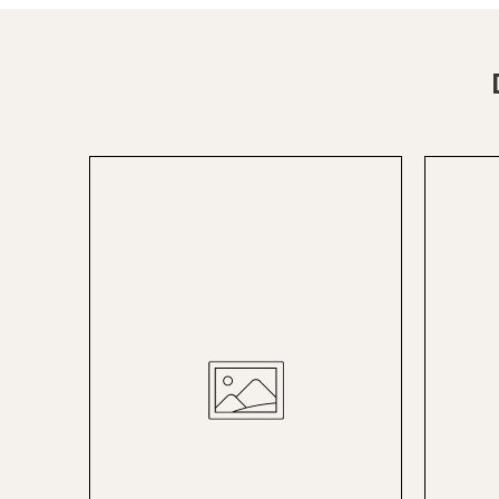
St.Pölten
Staufen
Stuttgart
Timmendorf
Tulln
Tuttlingen
Wien Hietzing (13.Bez.)
Wismar
Wustrow
Zwettl