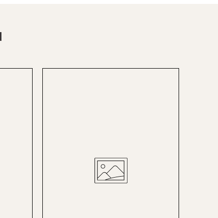
Berlin-Friedrichshagen
Berlin-Lichterfelde
N
Bregenz
Bruck ad Leitha
Buxtehude
Dornbirn
Dortmund-Hombruch
Düsseldorf-Benrath
Essen
HH-AEZ
HH-EEZ
HH-Eppendorf