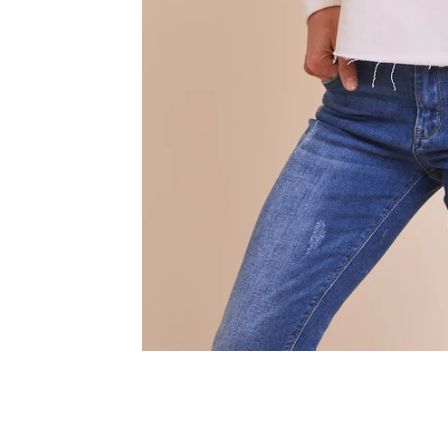
Innsbruck
Kiel-CittiPark
Krems
Leipzig
Linz
Lindau
Lübeck
Münster
Oldenburg
Potsdam
Rostock
Schwerin