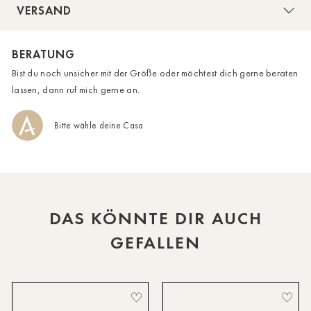
VERSAND
durchgezogene Knopfleiste, die nach Belieben gestylt
HH-AEZ
werden kann.
BERATUNG
HH-EEZ
Bist du noch unsicher mit der Größe oder möchtest dich gerne beraten
HH-Eppendorf
lassen, dann ruf mich gerne an.
HH-Hanseviertel
Bitte wähle deine Casa
HH-Wandsbek
Hannover
Innsbruck
DAS KÖNNTE DIR AUCH
Kiel-CittiPark
GEFALLEN
Krems
Leipzig