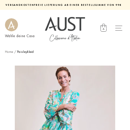
Direkt
VERSANDKOSTENFREIE LIEFERUNG AB EINER BESTELLSUMME VON 99€
zum
Diashow
Inhalt
pausieren
Wähle deine Casa
Home
/
Paisleykleid