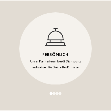
Timmendorf
Tulln
Tuttlingen
Wien Hietzing (13.Bez.)
Wismar
PERSÖNLICH
Wustrow
Unser Partnerteam berät Dich ganz
individuell für Deine Bedürfnisse
Zwettl