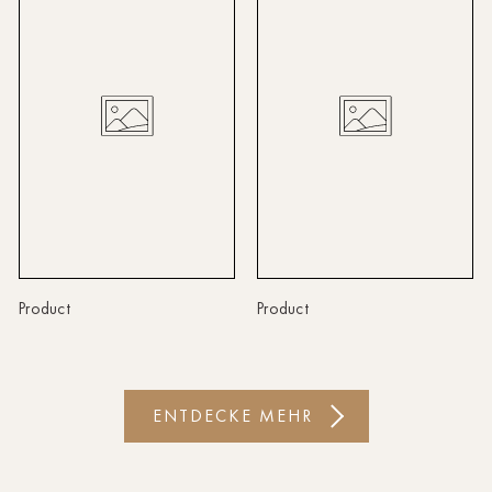
Linz
Lindau
Lübeck
Münster
Oldenburg
Potsdam
Rostock
Product
Product
Schwerin
St.Pölten
ENTDECKE MEHR
Staufen
Stuttgart