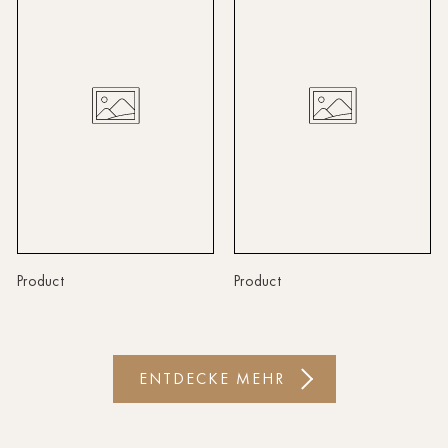
Linz
Lindau
Lübeck
Münster
Oldenburg
Potsdam
Rostock
Product
Product
Schwerin
St.Pölten
ENTDECKE MEHR
Staufen
Stuttgart