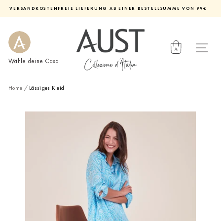
Direkt
VERSANDKOSTENFREIE LIEFERUNG AB EINER BESTELLSUMME VON 99€
zum
Diashow
Inhalt
pausieren
Wähle deine Casa
Home
/
Lässiges Kleid