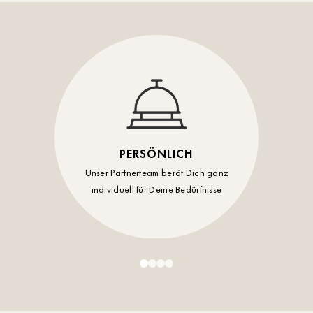
Timmendorf
Tulln
Tuttlingen
Wien Hietzing (13.Bez.)
Wismar
PERSÖNLICH
Wustrow
Unser Partnerteam berät Dich ganz
individuell für Deine Bedürfnisse
Zwettl