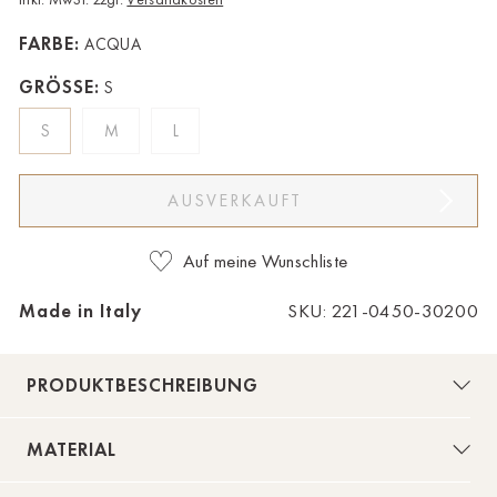
Bad Zwischenahn
FARBE:
ACQUA
Baden-Baden
GRÖSSE:
S
Berlin-Friedrichshagen
S
M
L
Berlin-Lichterfelde
AUSVERKAUFT
Bregenz
Bruck ad Leitha
Auf meine Wunschliste
Buxtehude
Made in Italy
SKU: 221-0450-30200
Dornbirn
PRODUKTBESCHREIBUNG
Dortmund-Hombruch
Düsseldorf-Benrath
MATERIAL
Essen