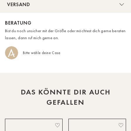
VERSAND
HH-AEZ
BERATUNG
HH-EEZ
Bist du noch unsicher mit der Größe oder möchtest dich gerne beraten
HH-Eppendorf
lassen, dann ruf mich gerne an.
HH-Hanseviertel
Bitte wähle deine Casa
HH-Wandsbek
Hannover
Innsbruck
DAS KÖNNTE DIR AUCH
Kiel-CittiPark
GEFALLEN
Krems
Leipzig