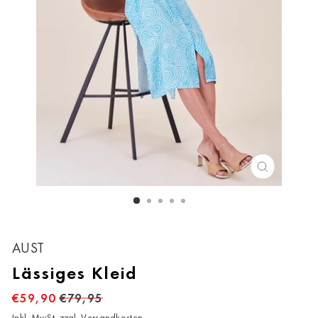
SCHLIESS
ESC)
Bitte wählen Sie Ihre Casa
AUST
Lässiges Kleid
Keine Auswahl
€59,90
€79,95
Ahrweiler
Inkl. MwSt. zzgl.
Versandkosten