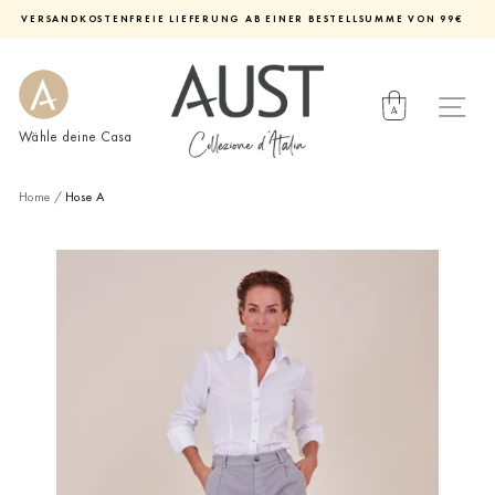
Direkt
VERSANDKOSTENFREIE LIEFERUNG AB EINER BESTELLSUMME VON 99€
zum
Diashow
Inhalt
pausieren
Wähle deine Casa
Home
/
Hose A