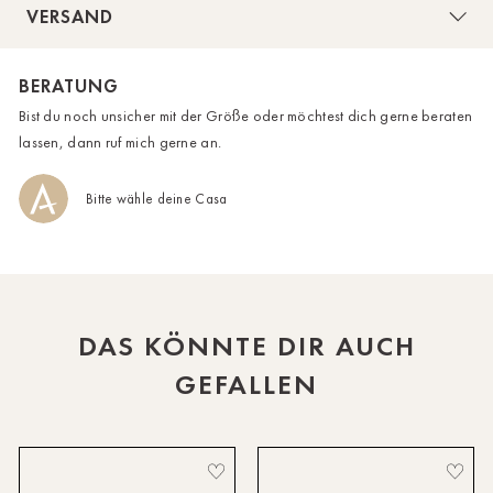
VERSAND
HH-AEZ
BERATUNG
HH-EEZ
Bist du noch unsicher mit der Größe oder möchtest dich gerne beraten
HH-Eppendorf
lassen, dann ruf mich gerne an.
HH-Hanseviertel
Bitte wähle deine Casa
HH-Wandsbek
Hannover
Innsbruck
DAS KÖNNTE DIR AUCH
Kiel-CittiPark
GEFALLEN
Krems
Leipzig