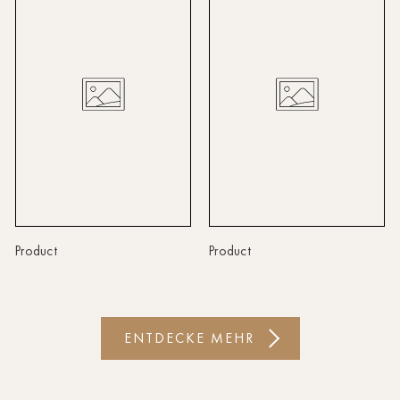
Linz
Lindau
Lübeck
Münster
Oldenburg
Potsdam
Rostock
Product
Product
Schwerin
St.Pölten
ENTDECKE MEHR
Staufen
Stuttgart