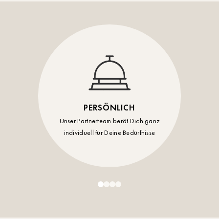
Timmendorf
Tulln
Tuttlingen
Wien Hietzing (13.Bez.)
Wismar
PERSÖNLICH
Wustrow
Unser Partnerteam berät Dich ganz
individuell für Deine Bedürfnisse
Zwettl