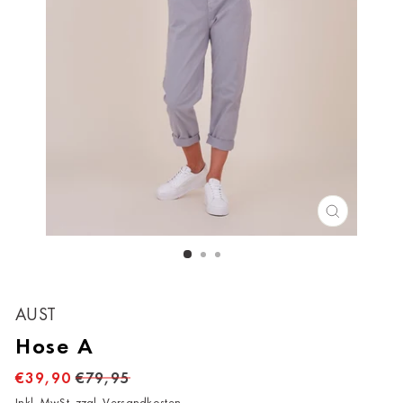
SCHLIESS
ESC)
Bitte wählen Sie Ihre Casa
AUST
Hose A
Keine Auswahl
€39,90
€79,95
Ahrweiler
Inkl. MwSt. zzgl.
Versandkosten