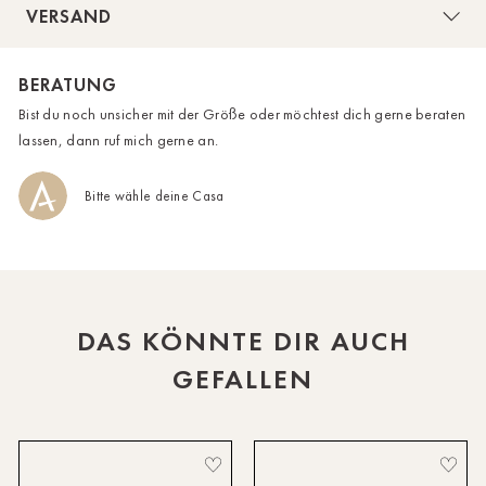
VERSAND
bequem. In der verschlusslosen Art fällt die gemütliche
HH-AEZ
Strickjacke locker und der softe Materialmix lädt zum
BERATUNG
HH-EEZ
Einkuscheln ein. Auch die aufgenähten Taschen verleihen
Bist du noch unsicher mit der Größe oder möchtest dich gerne beraten
einen lässigen Look für coole Herbst-Styles!
HH-Eppendorf
lassen, dann ruf mich gerne an.
HH-Hanseviertel
Bitte wähle deine Casa
Das Model trägt bei einer Körpergröße von 179 cm die
HH-Wandsbek
Konfektionsgröße I.
Hannover
Innsbruck
DAS KÖNNTE DIR AUCH
Kiel-CittiPark
GEFALLEN
Krems
Leipzig