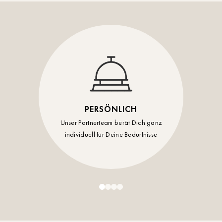
Timmendorf
Tulln
Tuttlingen
Wien Hietzing (13.Bez.)
Wismar
PERSÖNLICH
Wustrow
Unser Partnerteam berät Dich ganz
individuell für Deine Bedürfnisse
Zwettl