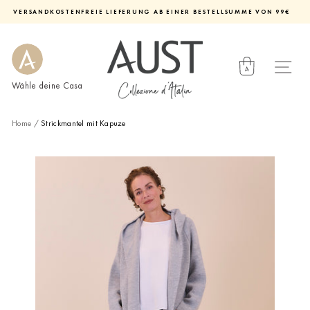
Direkt
VERSANDKOSTENFREIE LIEFERUNG AB EINER BESTELLSUMME VON 99€
zum
Diashow
Inhalt
pausieren
Wähle deine Casa
Home
/
Strickmantel mit Kapuze