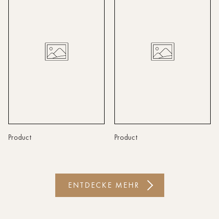
Linz
Lindau
Lübeck
Münster
Oldenburg
Potsdam
Rostock
Product
Product
Schwerin
St.Pölten
ENTDECKE MEHR
Staufen
Stuttgart